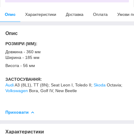
Опис
Характеристики
Доставка
Оплата
Умови п
Опис
РОЗМІРИ (MM):
Довжина - 360 мм
Ширина - 185 мм
Висота - 56 мм
ЗАСТОСУВАННЯ:
Audi
A3 (8L1), TT (8N); Seat Leon I, Toledo II;
Skoda
Octavia;
Volkswagen
Bora, Golf IV, New Beetle
Приховати
Характеристики