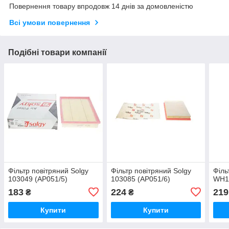
Повернення товару впродовж 14 днів за домовленістю
Всі умови повернення
Подібні товари компанії
Фільтр повітряний Solgy
Фільтр повітряний Solgy
Філь
103049 (AP051/5)
103085 (AP051/6)
WH12
183
224
219
₴
₴
Купити
Купити