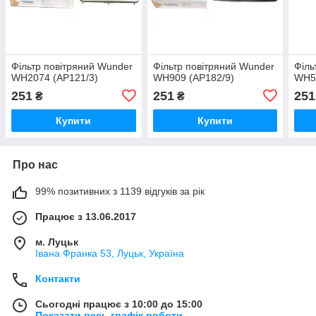
Фільтр повітряний Wunder
Фільтр повітряний Wunder
Філь
WH2074 (AP121/3)
WH909 (AP182/9)
WH52
251
251
251
₴
₴
Купити
Купити
Про нас
99% позитивних з 1139 відгуків за рік
Працює з 13.06.2017
м. Луцьк
Івана Франка 53, Луцьк, Україна
Контакти
Сьогодні працює з 10:00 до 15:00
Показати весь графік роботи