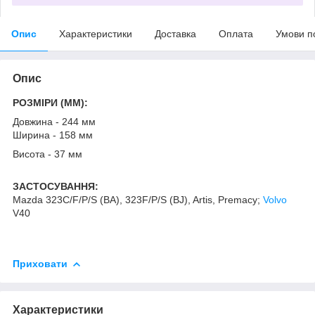
Опис
Характеристики
Доставка
Оплата
Умови п
Опис
РОЗМІРИ (MM):
Довжина - 244 мм
Ширина - 158 мм
Висота - 37 мм
ЗАСТОСУВАННЯ:
Mazda 323C/F/P/S (BA), 323F/P/S (BJ), Artis, Premacy;
Volvo
V40
Приховати
Характеристики