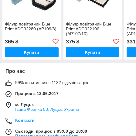
Фільтр повітряний Blue
Фільтр повітряний Blue
Філь
Print ADG02280 (AP109/3)
Print ADG022106
Prin
(AP107/10)
(AP1
365
375
331
₴
₴
Купити
Купити
Про нас
99% позитивних з 1132 відгуків за рік
Працює з 13.06.2017
м. Луцьк
Івана Франка 53, Луцьк, Україна
Контакти
Сьогодні працює з 09:00 до 18:00
Показати весь графік роботи