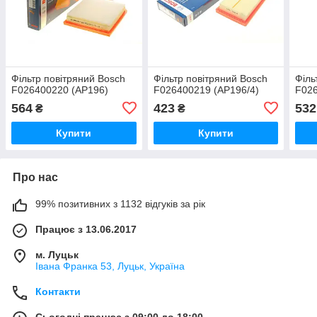
Фільтр повітряний Bosch
Фільтр повітряний Bosch
Філь
F026400220 (AP196)
F026400219 (AP196/4)
F026
564
423
532
₴
₴
Купити
Купити
Про нас
99% позитивних з 1132 відгуків за рік
Працює з 13.06.2017
м. Луцьк
Івана Франка 53, Луцьк, Україна
Контакти
Сьогодні працює з 09:00 до 18:00