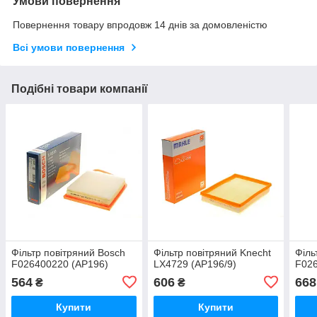
Умови повернення
Повернення товару впродовж 14 днів за домовленістю
Всі умови повернення
Подібні товари компанії
Фільтр повітряний Bosch
Фільтр повітряний Knecht
Філь
F026400220 (AP196)
LX4729 (AP196/9)
F026
564
606
668
₴
₴
Купити
Купити