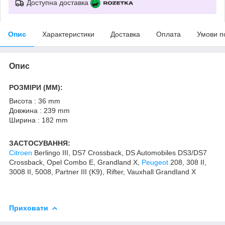
Доступна доставка
Опис
Характеристики
Доставка
Оплата
Умови п
Опис
РОЗМІРИ (MM):
Висота : 36 mm
Довжина : 239 mm
Ширина : 182 mm
ЗАСТОСУВАННЯ:
Citroen
Berlingo III, DS7 Crossback, DS Automobiles DS3/DS7
Crossback, Opel Combo E, Grandland X,
Peugeot
208, 308 II,
3008 II, 5008, Partner III (K9), Rifter, Vauxhall Grandland X
Приховати