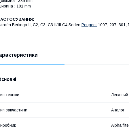
овжина : 335 mm
ирина : 101 mm
ЗАСТОСУВАННЯ:
itroën Berlingo II, C2, C3, C3 II/III C4 Seden
Peugeot
1007, 207, 301, P
арактеристики
Основні
ип техніки
Легковий
ип запчастини
Аналог
иробник
Alpha filte