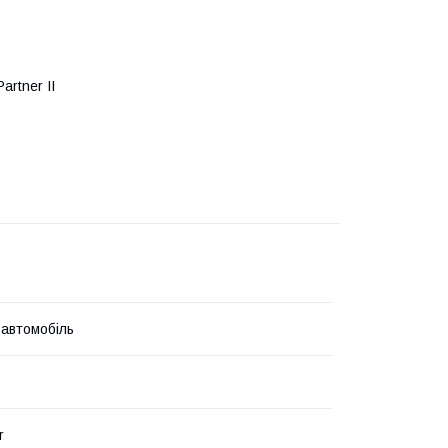
artner II
 автомобіль
r