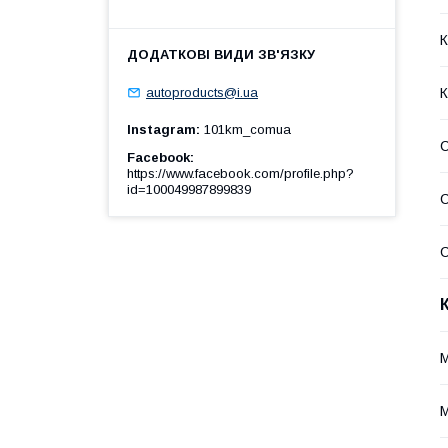
К
К
autoproducts@i.ua
Instagram
101km_comua
Facebook
https://www.facebook.com/profile.php?
id=100049987899839
С
С