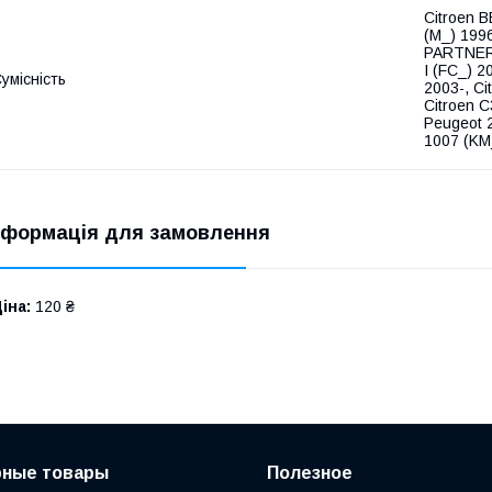
Citroen 
(M_) 199
PARTNER 
I (FC_) 2
умісність
2003-, Ci
Citroen C
Peugeot 
1007 (KM
нформація для замовлення
іна:
120 ₴
рные товары
Полезное