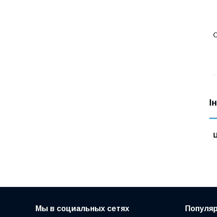
С
І
Ц
Мы в социальных сетях
Популя