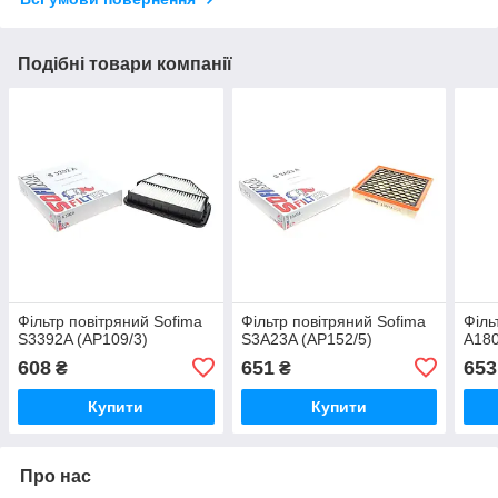
Подібні товари компанії
Фільтр повітряний Sofima
Фільтр повітряний Sofima
Філь
S3392A (AP109/3)
S3A23A (AP152/5)
A180
608
651
653
₴
₴
Купити
Купити
Про нас