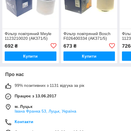
Фільтр повітряний Meyle
Фільтр повітряний Bosch
Філь
1123210020 (AK371/5)
F026400334 (AK371/5)
1123
692
673
726
₴
₴
Купити
Купити
Про нас
99% позитивних з 1131 відгука за рік
Працює з 13.06.2017
м. Луцьк
Івана Франка 53, Луцьк, Україна
Контакти