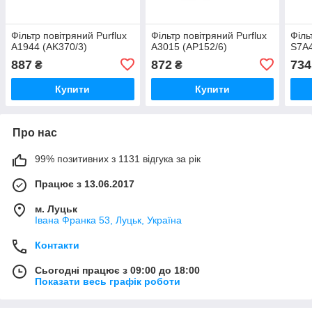
Фільтр повітряний Purflux
Фільтр повітряний Purflux
Філь
A1944 (AK370/3)
A3015 (AP152/6)
S7A4
887
872
734
₴
₴
Купити
Купити
Про нас
99% позитивних з 1131 відгука за рік
Працює з 13.06.2017
м. Луцьк
Івана Франка 53, Луцьк, Україна
Контакти
Сьогодні працює з 09:00 до 18:00
Показати весь графік роботи