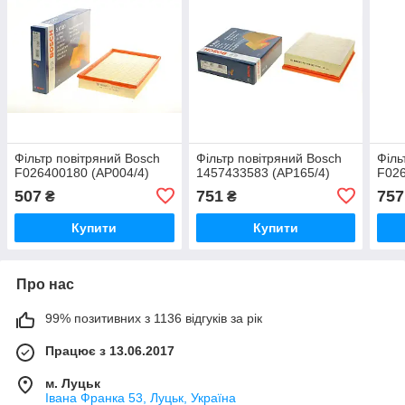
Фільтр повітряний Bosch
Фільтр повітряний Bosch
Філь
F026400180 (AP004/4)
1457433583 (AP165/4)
F026
507
751
757
₴
₴
Купити
Купити
Про нас
99% позитивних з 1136 відгуків за рік
Працює з 13.06.2017
м. Луцьк
Івана Франка 53, Луцьк, Україна