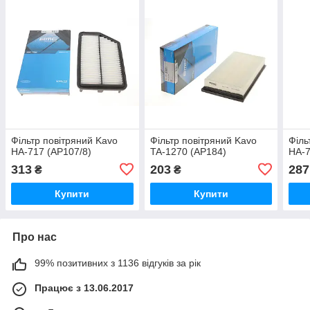
Фільтр повітряний Kavo
Фільтр повітряний Kavo
Філь
HA-717 (AP107/8)
TA-1270 (AP184)
HA-7
313
203
287
₴
₴
Купити
Купити
Про нас
99% позитивних з 1136 відгуків за рік
Працює з 13.06.2017