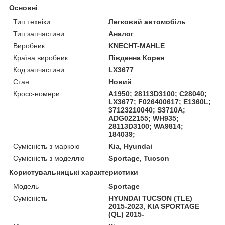
Основні
Тип техніки
Легковий автомобіль
Тип запчастини
Аналог
Виробник
KNECHT-MAHLE
Країна виробник
Південна Корея
Код запчастини
LX3677
Стан
Новий
Кросс-номери
A1950; 28113D3100; C28040;
LX3677; F026400617; E1360L;
37123210040; S3710A;
ADG022155; WH935;
28113D3100; WA9814;
184039;
Сумісність з маркою
Kia, Hyundai
Сумісність з моделлю
Sportage, Tucson
Користувальницькі характеристики
Модель
Sportage
Сумісність
HYUNDAI TUCSON (TLE)
2015-2023, KIA SPORTAGE
(QL) 2015-