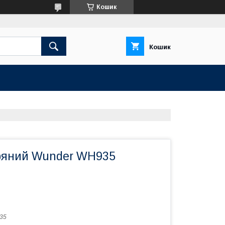
Кошик
Кошик
тряний Wunder WH935
35