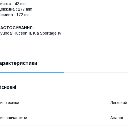
исота : 42 mm
овжина : 277 mm
ирина : 172 mm
ЗАСТОСУВАННЯ:
yundai Tucson II, Kia Sportage IV
арактеристики
Основні
ип техніки
Легковий
ип запчастини
Аналог