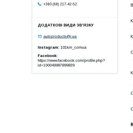
+380 (68) 217-42-52
В
К
К
autoproducts@i.ua
Instagram
101km_comua
Facebook
https://www.facebook.com/profile.php?
id=100049987899839
К
С
С