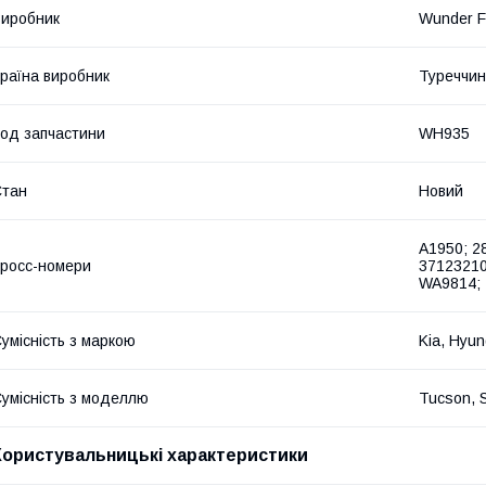
иробник
Wunder Fi
раїна виробник
Туреччи
од запчастини
WH935
Стан
Новий
A1950; 2
росс-номери
37123210
WA9814; 
умісність з маркою
Kia, Hyun
умісність з моделлю
Tucson, 
Користувальницькі характеристики