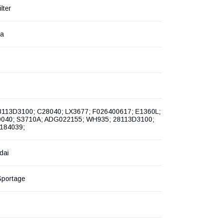
lter
на
8113D3100; C28040; LX3677; F026400617; E1360L;
040; S3710A; ADG022155; WH935; 28113D3100;
184039;
dai
Sportage