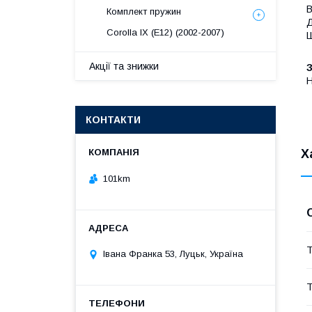
В
Комплект пружин
Д
Corolla IX (E12) (2002-2007)
Ш
Акції та знижки
H
КОНТАКТИ
Х
101km
Т
Івана Франка 53, Луцьк, Україна
Т