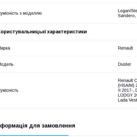
Logan/Ste
умісність з моделлю
Sandero, 
Користувальницькі характеристики
Марка
Renault
Модель
Duster
Renault C
(HSA/M) 2
умісність
II 2017-,
LODGY 20
Lada Vest
нформація для замовлення