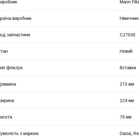
иробник
Mann Filt
раїна виробник
Німеччин
од запчастини
C27030
Стан
Новий
ип фільтра
Вставка
Довжина
273 мм
Ширина
124 мм
исота
79 мм
умісність з маркою
Dacia, Re