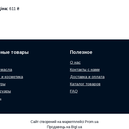
іна:
611 ₴
рные товары
Полезное
О нас
 масла
Контакты с нами
 и косметика
Доставка и оплата
тры
Каталог товаров
ссуары
FAQ
ь
Сайт створений на маркетплейсі
Prom.ua
Продавець на Bigl.ua