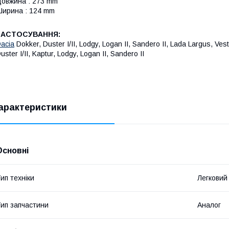
овжина : 273 mm
ирина : 124 mm
ЗАСТОСУВАННЯ:
acia
Dokker, Duster I/II, Lodgy, Logan II, Sandero II, Lada Largus, Vest
uster I/II, Kaptur, Lodgy, Logan II, Sandero II
арактеристики
Основні
ип техніки
Легковий
ип запчастини
Аналог