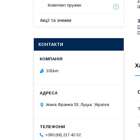
Д
Комплект пружин
Ш
Акції та знижки
D
D
КОНТАКТИ
Х
101km
Івана Франка 53, Луцьк, Україна
Т
Т
+380 (68) 217-42-52