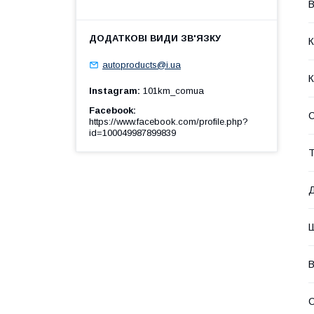
В
К
autoproducts@i.ua
К
Instagram
101km_comua
Facebook
https://www.facebook.com/profile.php?
id=100049987899839
Т
В
С