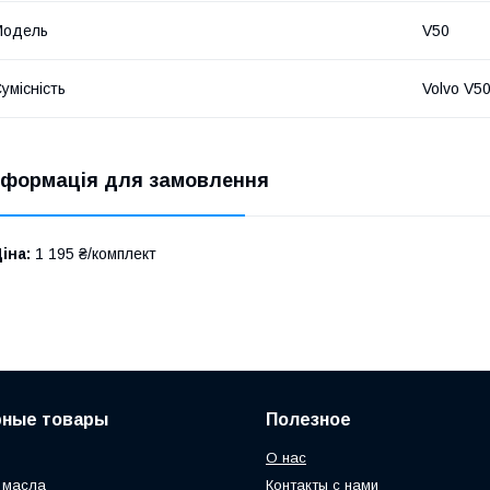
Модель
V50
умісність
Volvo V5
нформація для замовлення
іна:
1 195 ₴/комплект
рные товары
Полезное
О нас
 масла
Контакты с нами