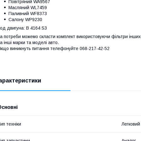
Повітряний WA9567
Масляний WL7459
Паливний WF8373
Салону WP9230
од двигуна: B 4164 S3
а потреби можемо скласти комплект використовуючи фільтри інших 
а інші марки та моделі авто.
кщо виникнуть питання телефонуйте 068-217-42-52
арактеристики
Основні
ип техніки
Легковий
ип запчастини
Аналог