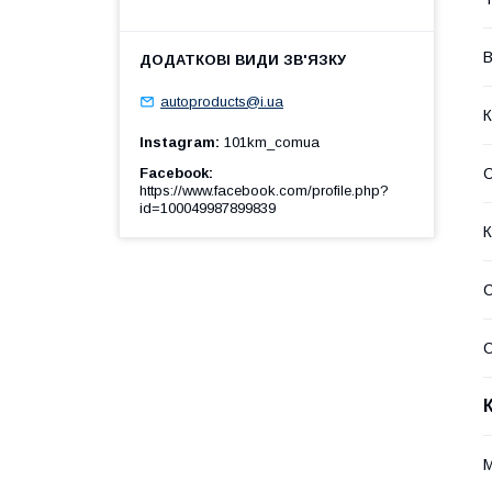
В
autoproducts@i.ua
К
Instagram
101km_comua
Facebook
https://www.facebook.com/profile.php?
id=100049987899839
К
С
С