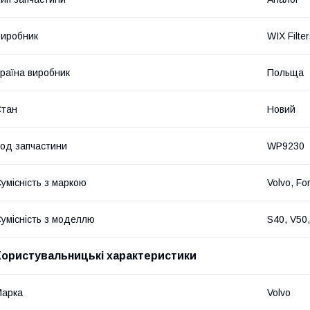
иробник
WIX Filte
раїна виробник
Польща
Стан
Новий
од запчастини
WP9230
умісність з маркою
Volvo, Fo
умісність з моделлю
S40, V50
Користувальницькі характеристики
Марка
Volvo