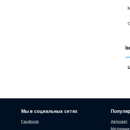
С
І
Ц
Мы в социальных сетях
Популя
Facebook
Автосвет
Моторные