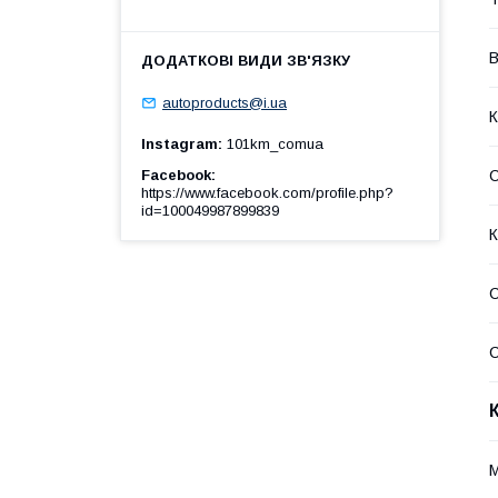
В
autoproducts@i.ua
К
Instagram
101km_comua
Facebook
https://www.facebook.com/profile.php?
id=100049987899839
К
С
С