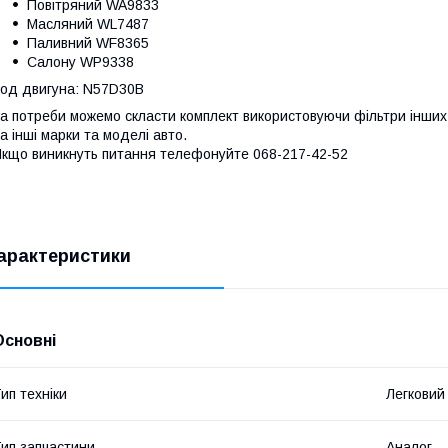
Повітряний WA9833
Масляний WL7487
Паливний WF8365
Салону WP9338
од двигуна: N57D30B
а потреби можемо скласти комплект використовуючи фільтри інших 
а інші марки та моделі авто.
кщо виникнуть питання телефонуйте 068-217-42-52
арактеристики
Основні
ип техніки
Легковий
ип запчастини
Аналог