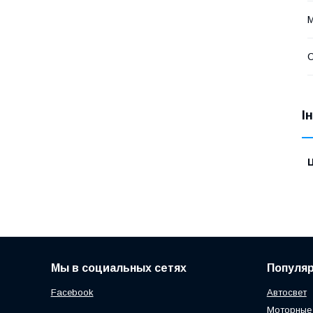
С
І
Ц
Мы в социальных сетях
Популя
Facebook
Автосвет
Моторные