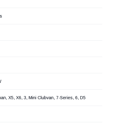
rs
W
an, X5, X6, 3, Mini Clubvan, 7-Series, 6, D5