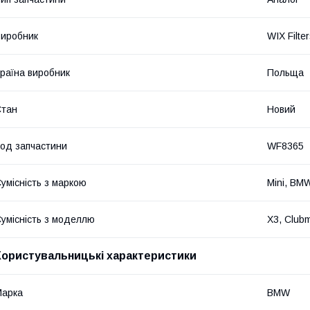
иробник
WIX Filte
раїна виробник
Польща
Стан
Новий
од запчастини
WF8365
умісність з маркою
Mini, BM
умісність з моделлю
X3, Clubm
Користувальницькі характеристики
Марка
BMW