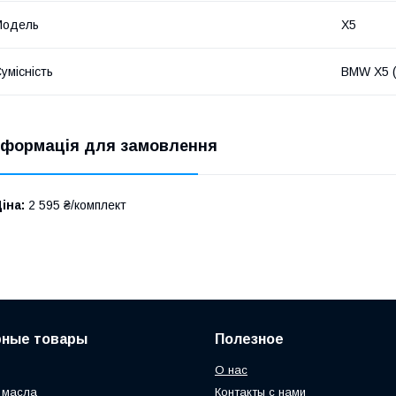
Модель
X5
умісність
BMW X5 (
нформація для замовлення
іна:
2 595 ₴/комплект
рные товары
Полезное
О нас
 масла
Контакты с нами