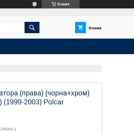
Кошик
Кошик
атора (права) (чорна+хром)
 (1999-2003) Polcar
:
205005-2