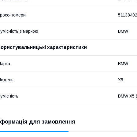
росс-номери
5113840
умісність з маркою
BMW
Користувальницькі характеристики
Марка
BMW
Модель
X5
умісність
BMW X5 (
нформація для замовлення