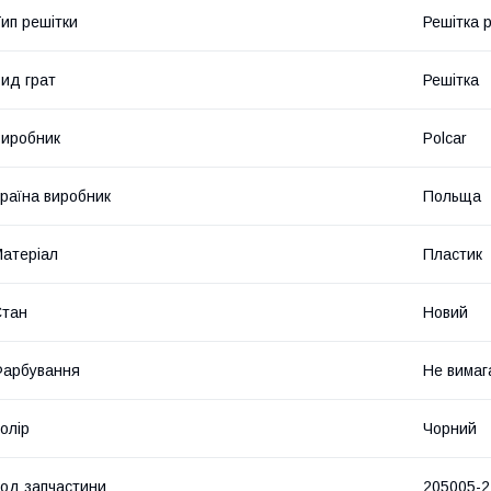
ип решітки
Решітка 
ид грат
Решітка
иробник
Polcar
раїна виробник
Польща
атеріал
Пластик
Стан
Новий
Фарбування
Не вимаг
олір
Чорний
од запчастини
205005-2