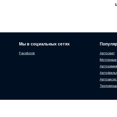
Ц
Мы в социальных сетях
Популя
Facebook
Автосвет
Моторные
Автохимия
Автофиль
Автоаксе
Техпомощ