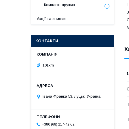
П
Комплект пружин
З
Акції та знижки
С
М
КОНТАКТИ
Х
101km
С
Івана Франка 53, Луцьк, Україна
Т
Т
+380 (68) 217-42-52