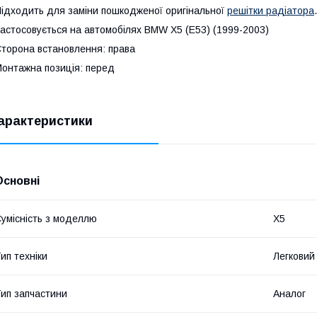
ідходить для заміни пошкодженої оригінальної
решітки радіатора
.
астосовується на автомобілях BMW X5 (E53) (1999-2003)
торона встановлення: права
онтажна позиція: перед
арактеристики
Основні
умісність з моделлю
X5
ип техніки
Легковий
ип запчастини
Аналог