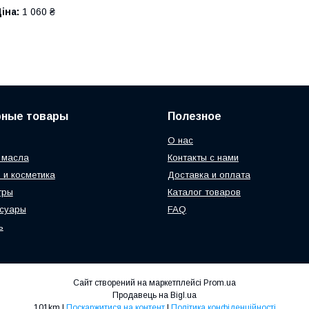
іна:
1 060 ₴
рные товары
Полезное
О нас
 масла
Контакты с нами
 и косметика
Доставка и оплата
тры
Каталог товаров
ссуары
FAQ
ь
Сайт створений на маркетплейсі
Prom.ua
Продавець на Bigl.ua
101km |
Поскаржитися на контент
|
Політика конфіденційності