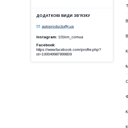
Т
В
autoproducts@i.ua
В
Instagram
101km_comua
Facebook
https://www.facebook.com/profile.php?
К
id=100049987899839
М
К
К