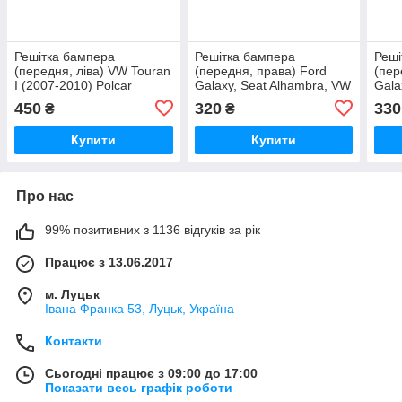
Решітка бампера
Решітка бампера
Реші
(передня, ліва) VW Touran
(передня, права) Ford
(пер
I (2007-2010) Polcar
Galaxy, Seat Alhambra, VW
Gala
Sharan (1995-2001) Polcar
Shar
450
320
330
₴
₴
Купити
Купити
Про нас
99% позитивних з 1136 відгуків за рік
Працює з 13.06.2017
м. Луцьк
Івана Франка 53, Луцьк, Україна
Контакти
Сьогодні працює з 09:00 до 17:00
Показати весь графік роботи