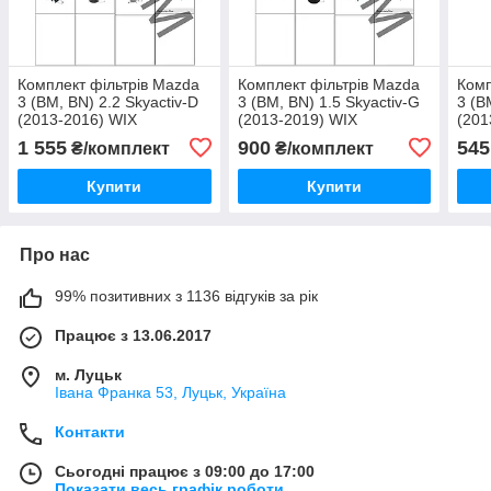
Комплект фільтрів Mazda
Комплект фільтрів Mazda
Комп
3 (BM, BN) 2.2 Skyactiv-D
3 (BM, BN) 1.5 Skyactiv-G
3 (B
(2013-2016) WIX
(2013-2019) WIX
(201
1 555
900
545
₴/комплект
₴/комплект
Купити
Купити
Про нас
99% позитивних з 1136 відгуків за рік
Працює з 13.06.2017
м. Луцьк
Івана Франка 53, Луцьк, Україна
Контакти
Сьогодні працює з 09:00 до 17:00
Показати весь графік роботи