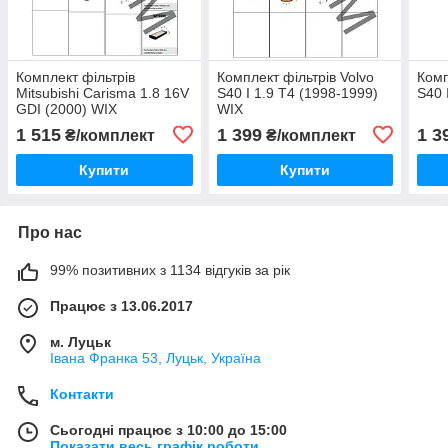
Комплект фільтрів
Комплект фільтрів Volvo
Комп
Mitsubishi Carisma 1.8 16V
S40 I 1.9 T4 (1998-1999)
S40 
GDI (2000) WIX
WIX
1 515
1 399
1 3
₴/комплект
₴/комплект
Купити
Купити
Про нас
99% позитивних з 1134 відгуків за рік
Працює з 13.06.2017
м. Луцьк
Івана Франка 53, Луцьк, Україна
Контакти
Сьогодні працює з 10:00 до 15:00
Показати весь графік роботи