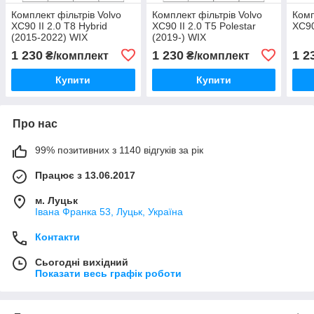
Комплект фільтрів Volvo
Комплект фільтрів Volvo
Комп
XC90 II 2.0 T8 Hybrid
XC90 II 2.0 T5 Polestar
XC90
(2015-2022) WIX
(2019-) WIX
1 230
1 230
1 2
₴/комплект
₴/комплект
Купити
Купити
Про нас
99% позитивних з 1140 відгуків за рік
Працює з 13.06.2017
м. Луцьк
Івана Франка 53, Луцьк, Україна
Контакти
Сьогодні вихідний
Показати весь графік роботи