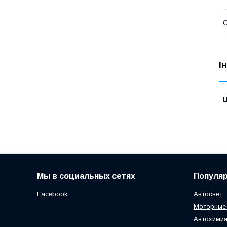
І
Ц
Мы в социальных сетях
Популя
Facebook
Автосвет
Моторные
Автохимия