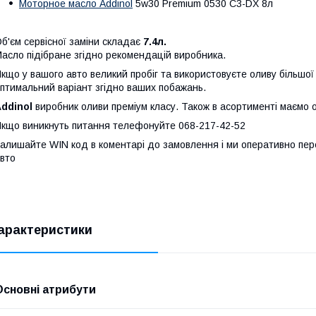
Моторное масло Addinol
5w30 Premium 0530 C3-DX 8л
б'єм сервісної заміни складає
7.4л.
асло підібране згідно рекомендацій виробника.
кщо у вашого авто великий пробіг та використовуєте оливу більшої
птимальний варіант згідно ваших побажань.
ddinol
виробник оливи преміум класу. Також в асортименті маємо 
кщо виникнуть питання телефонуйте 068-217-42-52
алишайте WIN код в коментарі до замовлення і ми оперативно пер
вто
арактеристики
Основні атрибути