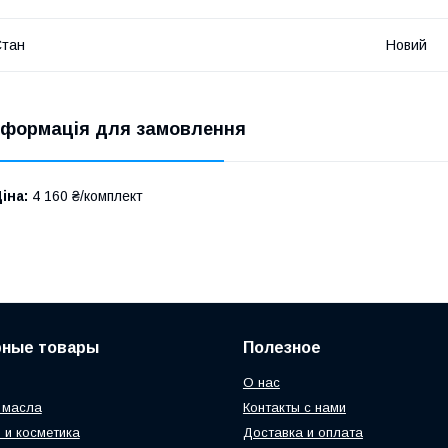
Стан
Новий
нформація для замовлення
іна:
4 160 ₴/комплект
рные товары
Полезное
О нас
 масла
Контакты с нами
 и косметика
Доставка и оплата