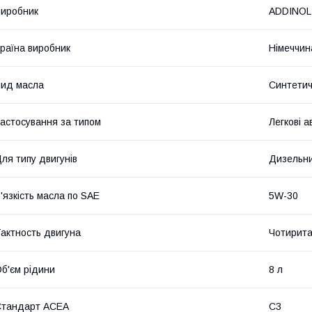
иробник
ADDINOL
раїна виробник
Німеччин
ид масла
Синтети
астосування за типом
Легкові а
ля типу двигунів
Дизельн
'язкість масла по SAE
5W-30
актность двигуна
Чотирита
б'єм рідини
8 л
Стандарт ACEA
C3