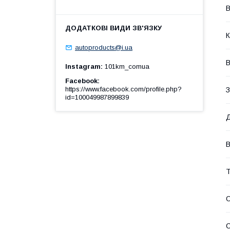
В
К
autoproducts@i.ua
В
Instagram
101km_comua
Facebook
https://www.facebook.com/profile.php?
З
id=100049987899839
Д
В
Т
О