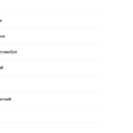
а
чне
втомобілі
ий
ктний