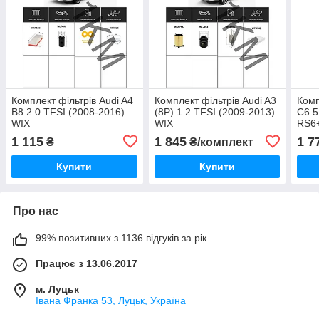
Комплект фільтрів Audi A4
Комплект фільтрів Audi A3
Комп
B8 2.0 TFSI (2008-2016)
(8P) 1.2 TFSI (2009-2013)
C6 5
WIX
WIX
RS6+
1 115
1 845
1 7
₴
₴/комплект
Купити
Купити
Про нас
99% позитивних з 1136 відгуків за рік
Працює з 13.06.2017
м. Луцьк
Івана Франка 53, Луцьк, Україна