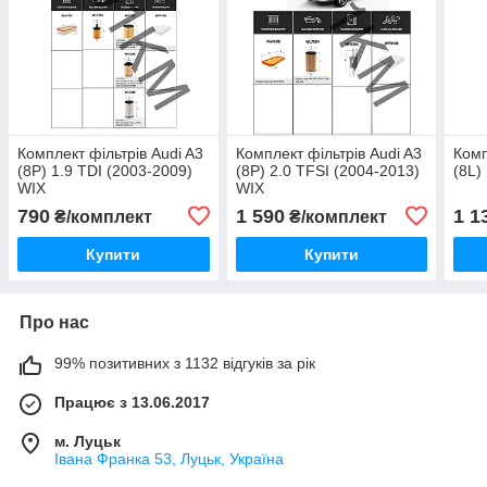
Комплект фільтрів Audi A3
Комплект фільтрів Audi A3
Комп
(8P) 1.9 TDI (2003-2009)
(8P) 2.0 TFSI (2004-2013)
(8L)
WIX
WIX
790
1 590
1 1
₴/комплект
₴/комплект
Купити
Купити
Про нас
99% позитивних з 1132 відгуків за рік
Працює з 13.06.2017
м. Луцьк
Івана Франка 53, Луцьк, Україна