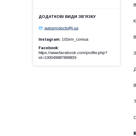
В
К
autoproducts@i.ua
В
Instagram
101km_comua
Facebook
https://www.facebook.com/profile.php?
З
id=100049987899839
Д
В
Т
О