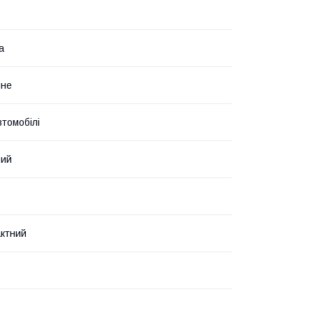
а
чне
втомобілі
вий
ктний