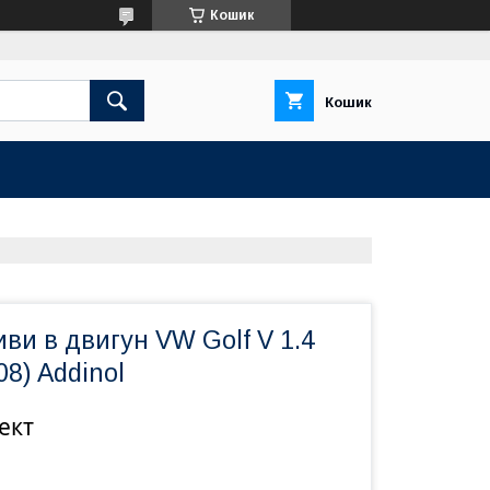
Кошик
Кошик
ви в двигун VW Golf V 1.4
08) Addinol
ект