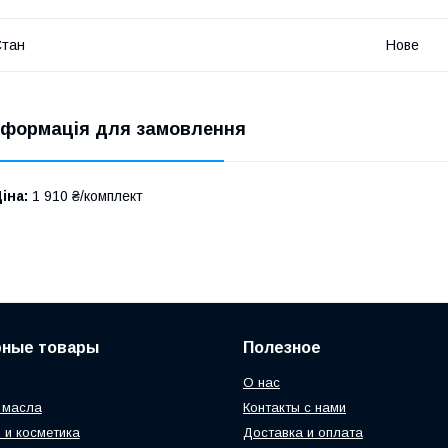
Стан
Нове
нформація для замовлення
іна:
1 910 ₴/комплект
рные товары
Полезное
О нас
 масла
Контакты с нами
 и косметика
Доставка и оплата