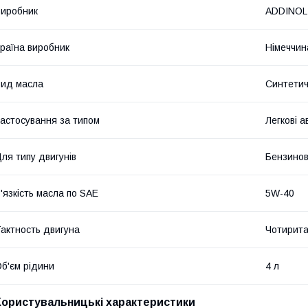
иробник
ADDINOL
раїна виробник
Німеччин
ид масла
Синтети
астосування за типом
Легкові а
ля типу двигунів
Бензино
'язкість масла по SAE
5W-40
актность двигуна
Чотирита
б'єм рідини
4 л
Користувальницькі характеристики