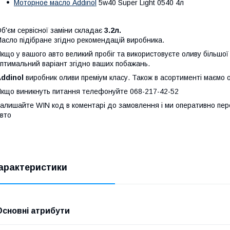
Моторное масло Addinol
5w40 Super Light 0540 4л
б'єм сервісної заміни складає
3.2л.
асло підібране згідно рекомендацій виробника.
кщо у вашого авто великий пробіг та використовуєте оливу більшої
птимальний варіант згідно ваших побажань.
ddinol
виробник оливи преміум класу. Також в асортименті маємо 
кщо виникнуть питання телефонуйте 068-217-42-52
алишайте WIN код в коментарі до замовлення і ми оперативно пер
вто
арактеристики
Основні атрибути