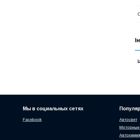
І
Ц
Мы в социальных сетях
Популя
Facebook
Автосвет
Моторные
Автохимия