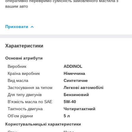
оперативно перевіримо сумісність замовленого мастила з
вашим авто
Приховати
Характеристики
Основні атрибути
Виробник
ADDINOL
Країна виробник
Німеччина
Вид масла
Синтетичне
Застосування за типом
Легкові автомобілі
Для типу двигунів
Бензиновий
В'язкість масла по SAE
5W-40
Тактность двигуна
Чотиритактний
Об'єм рідини
5 л
Користувальницькі характеристики