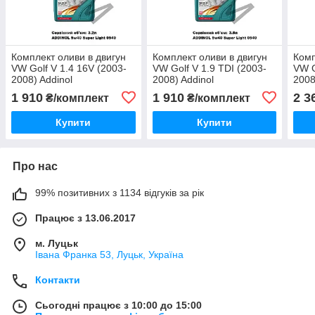
Комплект оливи в двигун
Комплект оливи в двигун
Комп
VW Golf V 1.4 16V (2003-
VW Golf V 1.9 TDI (2003-
VW G
2008) Addinol
2008) Addinol
2008
1 910
1 910
2 3
₴/комплект
₴/комплект
Купити
Купити
Про нас
99% позитивних з 1134 відгуків за рік
Працює з 13.06.2017
м. Луцьк
Івана Франка 53, Луцьк, Україна
Контакти
Сьогодні працює з 10:00 до 15:00