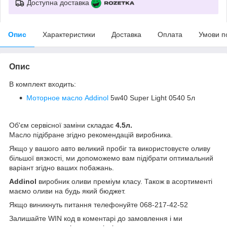
Доступна доставка
Опис
Характеристики
Доставка
Оплата
Умови п
Опис
В комплект входить:
Моторное масло Addinol
5w40 Super Light 0540 5л
Об'єм сервісної заміни складає
4.5л.
Масло підібране згідно рекомендацій виробника.
Якщо у вашого авто великий пробіг та використовуєте оливу
більшої вязкості, ми допоможемо вам підібрати оптимальний
варіант згідно ваших побажань.
Addinol
виробник оливи преміум класу. Також в асортименті
маємо оливи на будь який бюджет.
Якщо виникнуть питання телефонуйте 068-217-42-52
Залишайте WIN код в коментарі до замовлення і ми