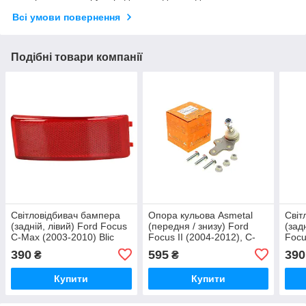
Всі умови повернення
Подібні товари компанії
Світловідбивач бампера
Опора кульова Asmetal
Світ
(задній, лівий) Ford Focus
(передня / знизу) Ford
(зад
C-Max (2003-2010) Blic
Focus II (2004-2012), C-
Focu
Max (2007-2010)
Blic
390
595
390
₴
₴
Купити
Купити