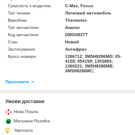
Сумісність з моделлю
C-Max, Focus
Тип техніки
Легковий автомобіль
Виробник
Thermotec
Тип запчастини
Аналог
Код запчастини
DWG083TT
Стан
Новий
Застосування
Антифриз
Кросс-номери
1386712; 3M5H8286MD; 05-
4159; 054159; 1353883;
1360221; 3M5H8286MB;
3M5H8286MC;
Приховати
Умови доставки
Нова Пошта
Магазини Rozetka
Укрпошта