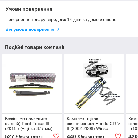
Умови повернення
Повернення товару впродовж 14 днів за домовленістю
Всі умови повернення
Подібні товари компанії
Важіль склоочисника
Комплект щіток
Комп
(задній) Ford Focus III
склоочисника Honda CR-V
скло
(2011-) (+щітка 377 мм)
II (2002-2006) Winso
I (1
AIC
527
440
420
₴/комплект
₴/комплект