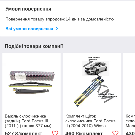
Умови повернення
Повернення товару впродовж 14 днів за домовленістю
Всі умови повернення
Подібні товари компанії
Важіль склоочисника
Комплект щіток
Комп
(задній) Ford Focus III
склоочисника Ford Focus
скло
(2011-) (+щітка 377 мм)
II (2004-2010) Winso
Mond
AIC
Win
527
460
430
₴/комплект
₴/комплект