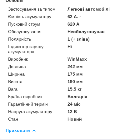
Основні
Застосування за типом
Легкові автомобілі
Ємність акумулятору
62 А. г
Пусковий струм
620 А
Обслуговування
Необслуговувані
Полярність
1 (+ зліва)
Індикатор заряду
Ні
акумулятора
Виробник
WinMaxx
Довжина
242 мм
Ширина
175 мм
Висота
190 мм
Вага
15.5 кг
Країна виробник
Болгарія
Гарантійний термін
24 міс
Напруга акумулятору
12 В
Стан
Новий
Приховати