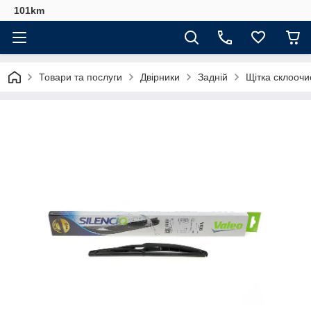
101km
Товари та послуги
Двірники
Задній
Щітка склоочис