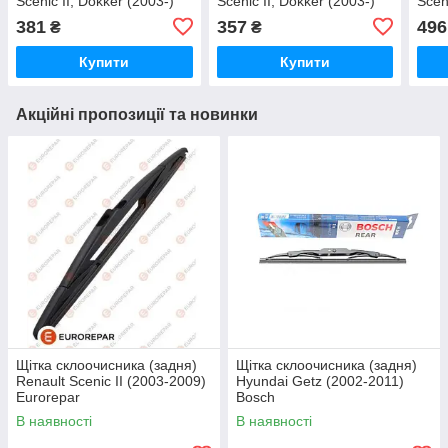
Scenic II, Dokker (2003-)
Scenic II, Dokker (2003-)
Scen
Valeo
Bosch
(+щі
381
357
496
₴
₴
Купити
Купити
Акційні пропозиції та новинки
Щітка склоочисника (задня)
Щітка склоочисника (задня)
Renault Scenic II (2003-2009)
Hyundai Getz (2002-2011)
Eurorepar
Bosch
В наявності
В наявності