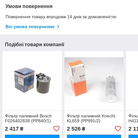
Умови повернення
Повернення товару впродовж 14 днів за домовленістю
Всі умови повернення
Подібні товари компанії
Фільтр паливний Bosch
Фільтр паливний Knecht
Філь
F026402838 (PP840/1)
KL659 (PP991/2)
H411
2 417
2 526
2 1
₴
₴