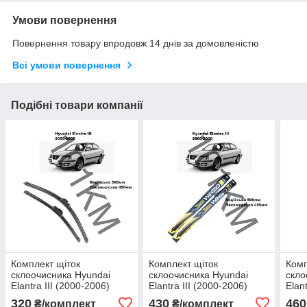
Умови повернення
Повернення товару впродовж 14 днів за домовленістю
Всі умови повернення
Подібні товари компанії
Комплект щіток
Комплект щіток
Комп
склоочисника Hyundai
склоочисника Hyundai
скло
Elantra III (2000-2006)
Elantra III (2000-2006)
Elan
Bolid
Winso
Win
320
430
460
₴/комплект
₴/комплект