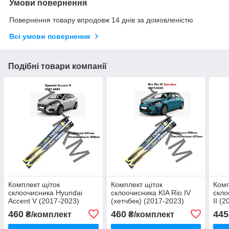
Умови повернення
Повернення товару впродовж 14 днів за домовленістю
Всі умови повернення
Подібні товари компанії
Комплект щіток
Комплект щіток
Комп
склоочисника Hyundai
склоочисника KIA Rio IV
скло
Accent V (2017-2023)
(хетчбек) (2017-2023)
II (
Winso
Winso
460
460
445
₴/комплект
₴/комплект