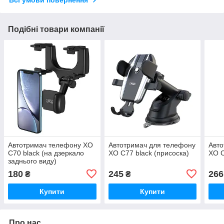
Всі умови повернення
Подібні товари компанії
Автотримач телефону XO
Автотримач для телефону
Авто
C70 black (на дзеркало
XO C77 black (присоска)
XO C
заднього виду)
180
245
266
₴
₴
Купити
Купити
Про нас