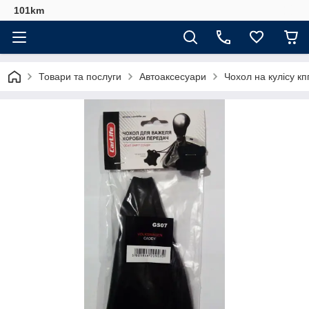
101km
Товари та послуги
Автоаксесуари
Чохол на кулісу кп