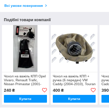
Всі умови повернення
Подібні товари компанії
Чохол на важіль КПП Opel
Чохол на важіль КПП +
Чохо
Vivaro, Renault Trafic,
ручка (6 передач) VW
ручк
Nissan Primastar (2001-
Caddy (2004-2010), Touran
Cadd
2014) Carlife GS05
(2003-2011) NTY
(200
240
400
390
₴
₴
Купити
Купити