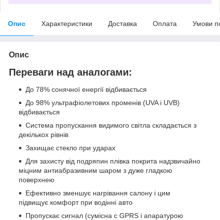
Опис
Характеристики
Доставка
Оплата
Умови п
Опис
Переваги
над
аналогами:
До 78
% сонячної
енергії
відбивається
До 98%
ультрафіолетових
променів (
UVA і
UVB
)
відбивається
Система
пропускання
видимого
світла
складається з
декількох
рівнів
Захищає
стекло при
ударах
Для
захисту
від
подряпин
плівка
покрита
надзвичайно
міцним
антиабразивним
шаром
з
дуже
гладкою
поверхнею
Ефективно
зменшує нагрівання
салону
і
цим
підвищує
комфорт при
водінні
авто
Пропускає
сигнал (
сумісна
с GPRS
і
апаратурою