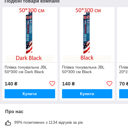
Подібні товари компанії
Плівка тонувальна JBL
Плівка тонувальна JBL
Плів
50*300 см Dark Black
50*300 см Black
20*1
140
140
70
₴
₴
Купити
Купити
Про нас
99% позитивних з 1134 відгуків за рік