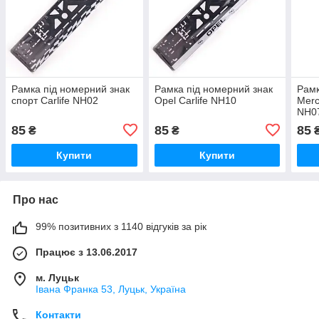
Рамка під номерний знак
Рамка під номерний знак
Рамк
спорт Carlife NH02
Opel Carlife NH10
Merc
NH0
85
85
85
₴
₴
Купити
Купити
Про нас
99% позитивних з 1140 відгуків за рік
Працює з 13.06.2017
м. Луцьк
Івана Франка 53, Луцьк, Україна
Контакти