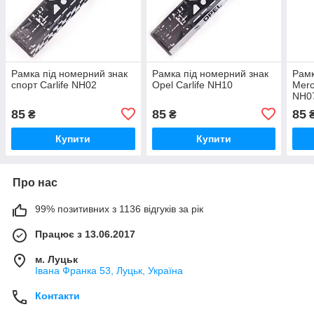
Рамка під номерний знак
Рамка під номерний знак
Рамк
спорт Carlife NH02
Opel Carlife NH10
Merc
NH0
85
85
85
₴
₴
Купити
Купити
Про нас
99% позитивних з 1136 відгуків за рік
Працює з 13.06.2017
м. Луцьк
Івана Франка 53, Луцьк, Україна
Контакти