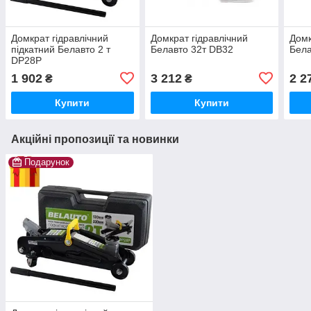
Домкрат гідравлічний
Домкрат гідравлічний
Домк
підкатний Белавто 2 т
Белавто 32т DB32
Бела
DP28P
1 902
3 212
2 2
₴
₴
Купити
Купити
Акційні пропозиції та новинки
Подарунок