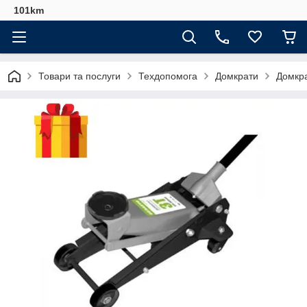
101km
Товари та послуги
Техдопомога
Домкрати
Домкра