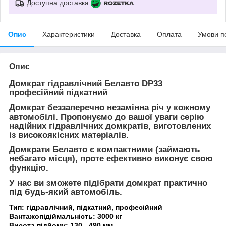
Доступна доставка
Опис
Характеристики
Доставка
Оплата
Умови п
Опис
Домкрат гідравлічний Белавто DP33
професійний підкатний
Домкрат беззаперечно незамінна річ у кожному
автомобілі. Пропонуємо до вашої уваги серію
надійних гідравлічних домкратів, виготовлених
із високоякісних матеріалів.
Домкрати Белавто є компактними (займають
небагато місця), проте ефективно виконує свою
функцію.
У нас ви зможете підібрати домкрат практично
під будь-який автомобіль.
Тип: гідравлічний, підкатний, професійний
Вантажопідіймальність: 3000 кг
Висота підйому: 130 - 490 мм