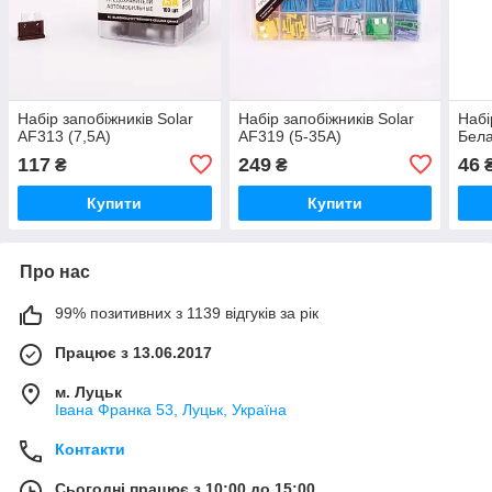
Набір запобіжників Solar
Набір запобіжників Solar
Набі
AF313 (7,5А)
AF319 (5-35А)
Бел
117
249
46
₴
₴
Купити
Купити
Про нас
99% позитивних з 1139 відгуків за рік
Працює з 13.06.2017
м. Луцьк
Івана Франка 53, Луцьк, Україна
Контакти
Сьогодні працює з 10:00 до 15:00