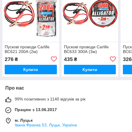
Пускові проводи Carlife
Пускові проводи Carlife
Пуск
BC621 200А (2м)
BC633 300А (3м)
BC63
276
435
326
₴
₴
Купити
Купити
Про нас
99% позитивних з 1140 відгуків за рік
Працює з 13.06.2017
м. Луцьк
Івана Франка 53, Луцьк, Україна