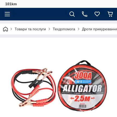
101km
Товари та послуги
Техдопомога
Дроти прикурюванн