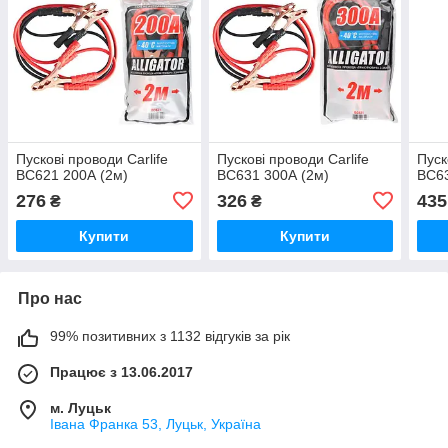
Пускові проводи Carlife
Пускові проводи Carlife
Пуск
BC621 200А (2м)
BC631 300А (2м)
BC63
276
326
435
₴
₴
Купити
Купити
Про нас
99% позитивних з 1132 відгуків за рік
Працює з 13.06.2017
м. Луцьк
Івана Франка 53, Луцьк, Україна