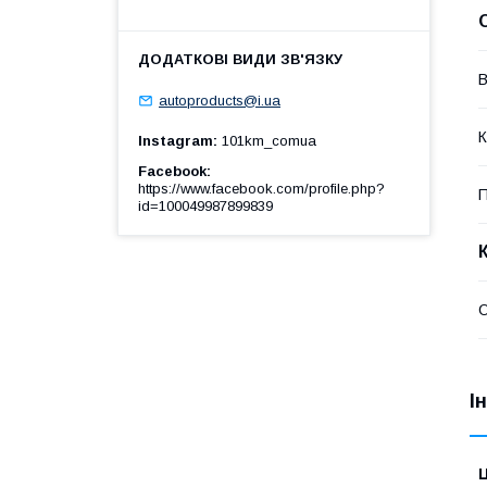
В
autoproducts@i.ua
К
Instagram
101km_comua
Facebook
https://www.facebook.com/profile.php?
П
id=100049987899839
О
І
Ц