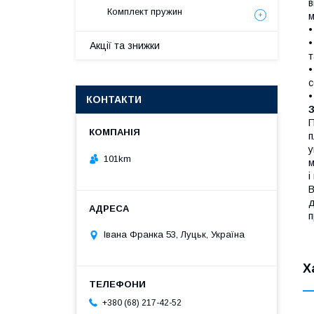
в
Комплект пружин
м
•
•
Акції та знижки
т
•
с
•
КОНТАКТИ
П
п
у
101km
м
і
В
д
п
Івана Франка 53, Луцьк, Україна
Х
+380 (68) 217-42-52