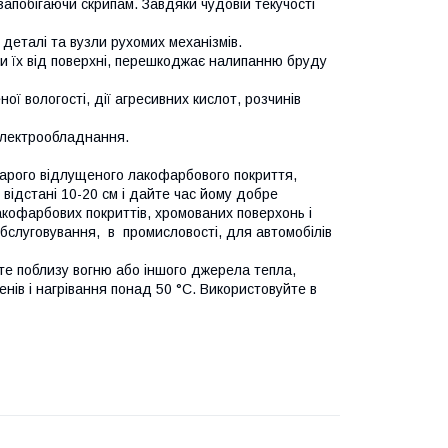
запобігаючи скрипам. Завдяки чудовій текучості
і деталі та вузли рухомих механізмів.
чи їх від поверхні, перешкоджає налипанню бруду
ої вологості, дії агресивних кислот, розчинів
 електрообладнання.
арого відлущеного лакофарбового покриття,
 відстані 10-20 см і дайте час йому добре
кофарбових покриттів, хромованих поверхонь і
обслуговування, в промисловості, для автомобілів
е поблизу вогню або іншого джерела тепла,
ів і нагрівання понад 50 °C. Використовуйте в