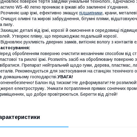
ідновлює поверхні тертя завдяки унікальній технології, одночасно 
астило WS-40 легко проникає в іржаві або заклинені з'єднання.
 Розчиняє шар іржі, ефективно змащує
підшипники
, крани, металев
 Очищує оливні та жирові забруднення, бітумні плями, відштовхую
а пилу.
 Захищає деталі від іржі, корозії й окиснення в середовищі підвищен
олей. Утворює плівку, що перешкоджає подальшій корозії.
 Відновлює рухливість дверних замків, витісняє вологу з контактів
Застосування:
еред обробленням поверхню очистити механічним способом від ст
ластової та рихлої іржі. Розпиліть засіб на оброблювану поверхню з
вібратися. Препарат нейтральний щодо гуми, дерева, пластмас, ла
еталів. Рекомендується для застосування на станціях технічного 
 в домашньому господарстві.
УВАГА!
огненебезпечно! Балон під тиском! Не деформувати! Не розпилюйт
жерел електроструму. Уникати потрапляння прямих сонячних промен
риміщеннях, що добре провітрюються. Берегти від дітей!
арактеристики