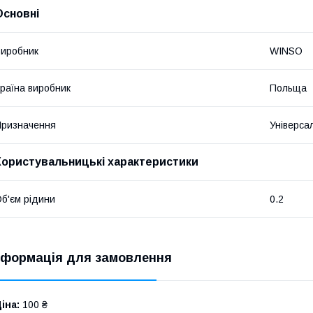
Основні
иробник
WINSO
раїна виробник
Польща
ризначення
Універса
Користувальницькі характеристики
б'єм рідини
0.2
нформація для замовлення
іна:
100 ₴