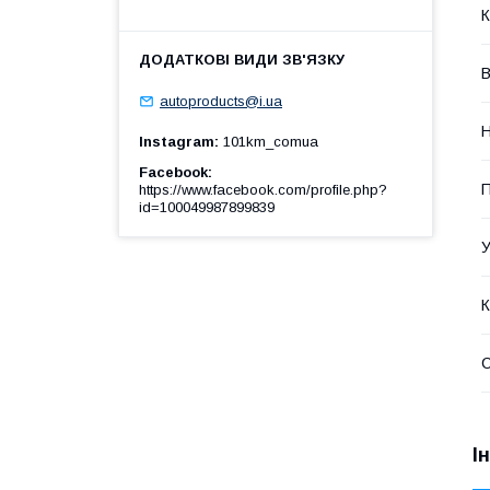
К
В
autoproducts@i.ua
Н
Instagram
101km_comua
Facebook
https://www.facebook.com/profile.php?
id=100049987899839
У
К
І