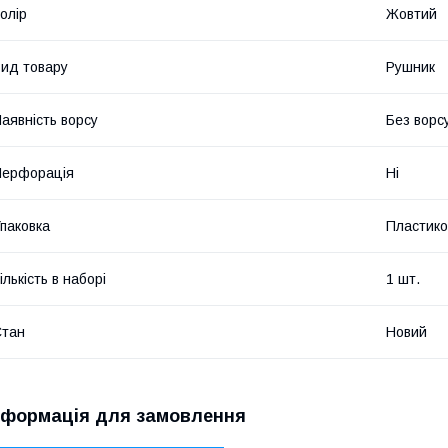
олір
Жовтий
ид товару
Рушник
аявність ворсу
Без ворс
Перфорація
Ні
паковка
Пластико
ількість в наборі
1 шт.
Стан
Новий
нформація для замовлення