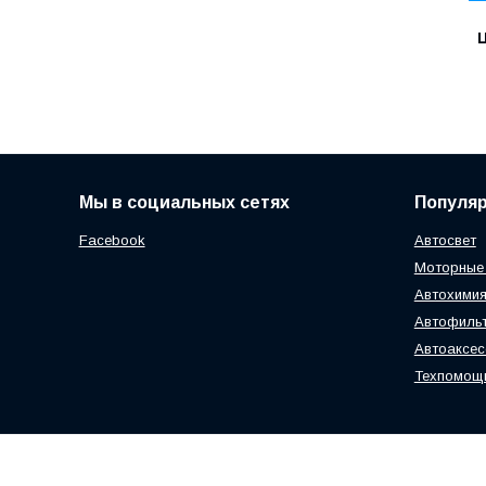
Ц
Мы в социальных сетях
Популя
Facebook
Автосвет
Моторные
Автохимия
Автофиль
Автоаксе
Техпомощ