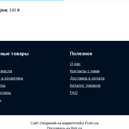
іна:
142 ₴
рные товары
Полезное
О нас
 масла
Контакты с нами
 и косметика
Доставка и оплата
тры
Каталог товаров
ссуары
FAQ
ь
Сайт створений на маркетплейсі
Prom.ua
Продавець на Bigl.ua