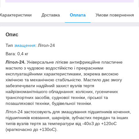
Характеристики
Доставка
Оплата
Умови повернення
Опис
Тип
змащення
: Літол-24
Вага: 0,4 кг
Літол-24.
Універсальне літієве антифрикційне пластичне
мастило з чудовою водостійкістю і прекрасними
експлуатаційними характеристиками, зокрема високою
хімічною та механічною стабільністю. Мастило дає змогу
забезпечувати надійний захист вузлів тертя
найрізноманітнішого обладнання: колісних, гусеничних
транспортних засобів, суднової техніки, гірської та
позашляхової техніки, будівельної техніки.
Літол-24 застосовують для змащування підшипників кочення,
підшипників ковзання, шарнірів, зубчастих передач та інших
типів вузлів тертя за температури від -40
о
З до +120
о
С
(краткочасно до +130
о
С).