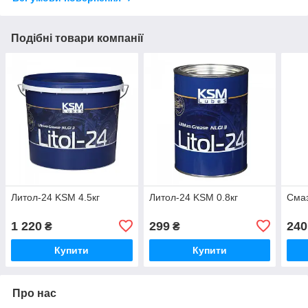
Подібні товари компанії
Литол-24 KSM 4.5кг
Литол-24 KSM 0.8кг
Смаз
1 220
299
240
₴
₴
Купити
Купити
Про нас