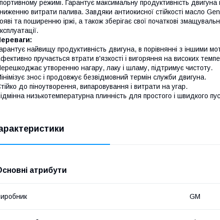
портивному режимі. Гарантує максимальну продуктивність двигуна і
ниженню витрати палива. Завдяки антиокисної стійкості масло Ge
ояві та поширенню іржі, а також зберігає свої початкові змащувальні
ксплуатації.
Переваги:
арантує найвищу продуктивність двигуна, в порівнянні з іншими м
фективно пручається втрати в'язкості і вигоряння на високих темп
ерешкоджає утворенню нагару, лаку і шламу, підтримує чистоту.
інімізує знос і продовжує безвідмовний термін служби двигуна.
тійко до піноутворення, випаровування і витрати на угар.
ідмінна низькотемпературна плинність для простого і швидкого пус
арактеристики
Основні атрибути
иробник
GM