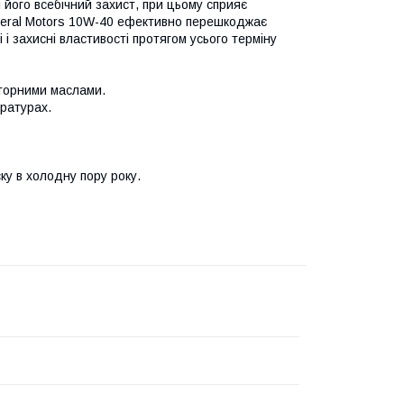
 його всебічний захист, при цьому сприяє
neral Motors 10W-40 ефективно перешкоджає
 і захисні властивості протягом усього терміну
оторними маслами.
ературах.
ку в холодну пору року.