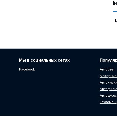
І
Ц
Мы в социальных сетях
Популя
Facebook
Автосвет
Моторные
Автохимия
Автофиль
Автоаксе
Техпомощ