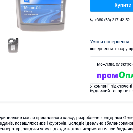
Купити
+380 (68) 217-42-52
повернення товару п
У компанії підключені
будь-який товар не п
ригінальне масло преміального класу, розроблене концерном Gene
еданів, позашляховиків і фургонів. Володіє ідеально збалансованою
емператур, завдяки чому підходить для використання при будь-яких 