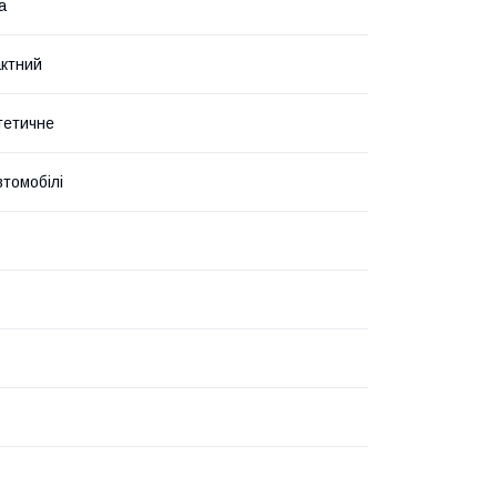
а
ктний
тетичне
втомобілі