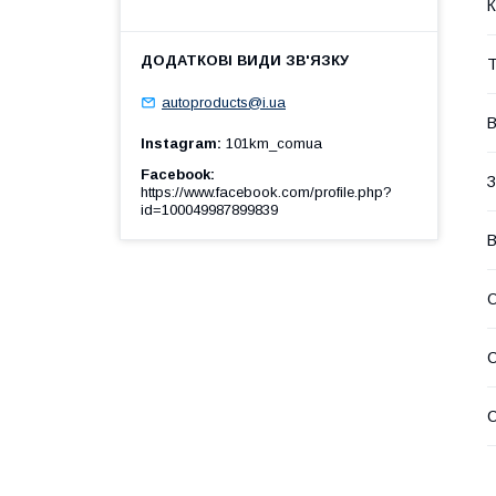
К
Т
autoproducts@i.ua
В
Instagram
101km_comua
Facebook
З
https://www.facebook.com/profile.php?
id=100049987899839
В
О
С