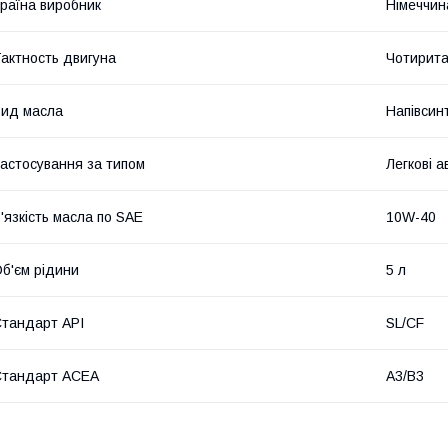
раїна виробник
Німеччин
актность двигуна
Чотирита
ид масла
Напівсин
астосування за типом
Легкові а
'язкість масла по SAE
10W-40
б'єм рідини
5 л
тандарт API
SL/CF
Стандарт ACEA
A3/B3