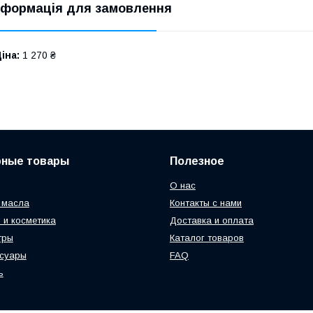
нформація для замовлення
іна:
1 270 ₴
рные товары
Полезное
О нас
 масла
Контакты с нами
 и косметика
Доставка и оплата
тры
Каталог товаров
ссуары
FAQ
ь