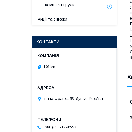
с
Комплект пружин
з
п
е
Акції та знижки
Г
Е
П
КОНТАКТИ
М
С
В
101km
Х
Івана Франка 53, Луцьк, Україна
В
+380 (68) 217-42-52