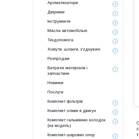
Ароматизатори
Двірники
Інструменти
Масла автомобільні
Техдопомога
Хомути, шланги, з'єднувачі
Розпродаж
Витратні матеріали і
запчастини
Новинки
Послуги
Комплект фільтрів
Комплект оливи в двигун
Комплект гальмівних колодок
О
(на модель)
с
т
Комплект шарових опор