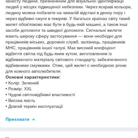
захисту людини, призначений для візуальної ідентифікації
людей у місцях підвищеної небезпеки. Через яскраві кольори,
людину можна побачити на чималій відстані в денну пору і
через відбивні смуги в темряві. У багатьох країнах світу такий
жилет обов'язково має бути в будь-якій машині, а також інші
засоби допомоги та швидкої допомоги. Сигнальні жилети
мають широку сферу застосування — вони необхідні для
працівників міських, дорожніх служб, залізниць, працівників
МНС, працівників іншої галузі. Має високий коефіцієнт
відбиття світла під будь-яким кутом, виготовленим із
відбиваючого матеріалу світового стандарту, забезпеченого
відбивними смужками. Отже, цей жилет є необхідною річчю
для кожного автолюбителя.
Основні характеристики:
• Колір: Зелений
• Розмір: XXL
• Чудові світловідбивні властивості
• Висока якість
• Довгий термін експлуатації
Приховати